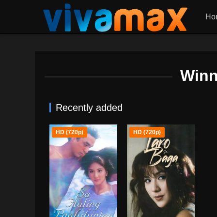
Ho
Winn
Recently added
HD (720p)
HD (720p)