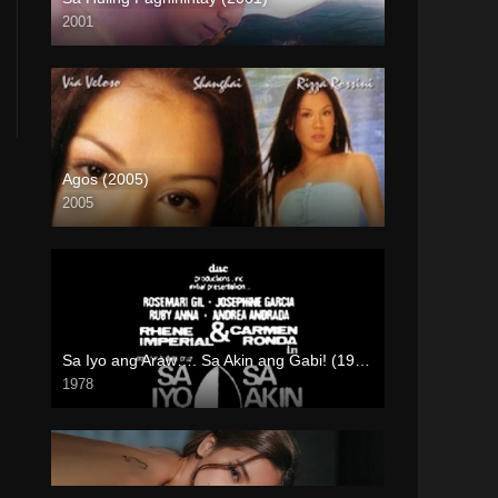
2001
HD (720p)
Agos (2005)
2005
Full HD (1080p)
Sa Iyo ang Araw…. Sa Akin ang Gabi! (1978)
1978
SD (480p)