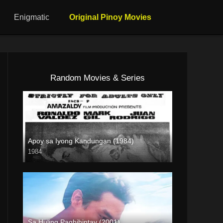
Enigmatic
Original Pinoy Movies
Random Movies & Series
Apoy sa Iyong Kandungan (1984)
1984
SD (480p)
Sa Huling Paghihintay (2001)